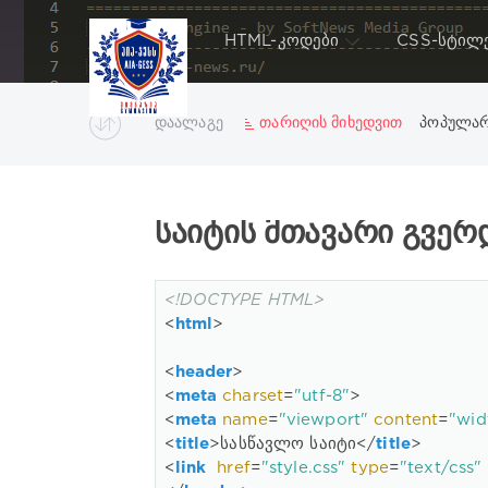
HTML-კოდები
CSS-სტილ
დაალაგე
თარიღის მიხედვით
პოპულა
ᲡᲐᲘᲢᲘᲡ ᲛᲗᲐᲕᲐᲠᲘ ᲒᲕᲔᲠ
<!DOCTYPE HTML>
<
html
>
<
header
>
<
meta
charset
=
"utf-8"
>
<
meta
name
=
"viewport"
content
=
"wid
<
title
>
სასწავლო საიტი
</
title
>
<
link
href
=
"style.css"
type
=
"text/css"