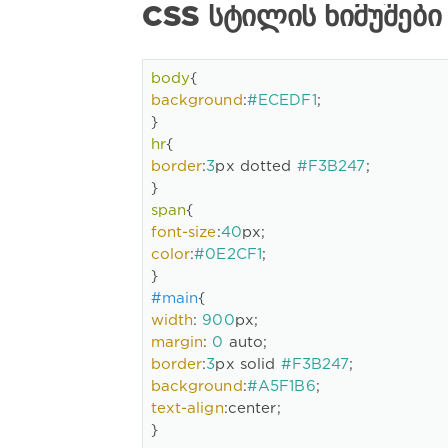
CSS ᲡᲢᲘᲚᲘᲡ ᲜᲘᲛᲣᲨᲔᲑᲘ
body
background
:
#ECEDF1
;
}
hr
border
:
3
px dotted 
#F3B247
;
}
span
font-size
:
40
px
;
color
:
#0E2CF1
;
}
#main
width
:
900
px
;
margin
:
0
 auto
;
border
:
3
px solid 
#F3B247
;
background
:
#A5F1B6
;
text-align
:
center
;
}